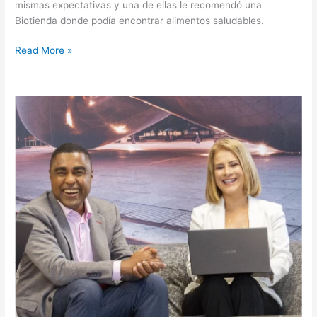
mismas expectativas y una de ellas le recomendó una
Biotienda donde podía encontrar alimentos saludables.
Read More »
CRM
pretende
percibir
en
el
tiempo,
la
máxima
rentabilidad
posible