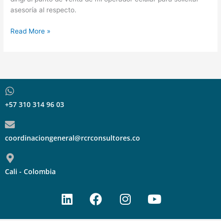
asesoría al respecto.
Read More »
+57 310 314 96 03
coordinaciongeneral@rcrconsultores.co
Cali - Colombia
L
F
I
Y
i
a
n
o
n
c
s
u