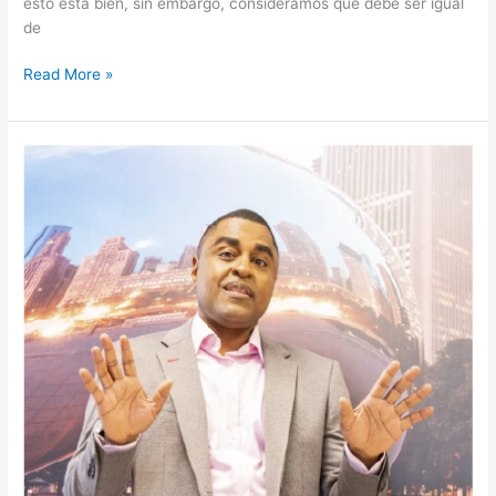
esto está bien, sin embargo, consideramos que debe ser igual
de
Read More »
¡Haz
que
cada
día
cuente!